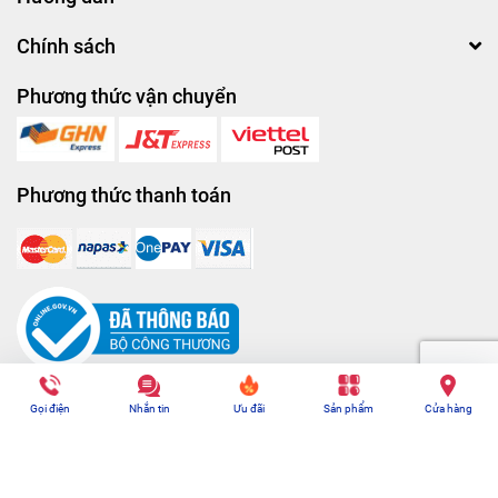
Chính sách
Phương thức vận chuyển
Phương thức thanh toán
© Bản quyền thuộc về
Nhà sách ôn luyện
| Cung cấp bởi
Sapo
Gọi điện
Nhắn tin
Ưu đãi
Sản phẩm
Cửa hàng