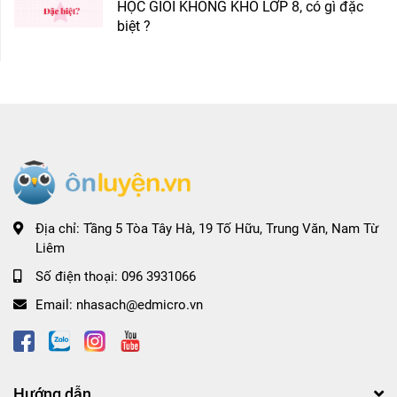
HỌC GIỎI KHÔNG KHÓ LỚP 8, có gì đặc
biệt ?
Địa chỉ:
Tầng 5 Tòa Tây Hà, 19 Tố Hữu, Trung Văn, Nam Từ
Liêm
Số điện thoại:
096 3931066
Email:
nhasach@edmicro.vn
Hướng dẫn