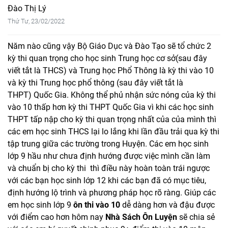
Đào Thị Lý
Thứ Tư, 23/02/2022
Năm nào cũng vậy Bộ Giáo Dục và Đào Tạo sẽ tổ chức 2
kỳ thi quan trọng cho học sinh Trung học cơ sở(sau đây
viết tắt là THCS) và Trung học Phổ Thông là kỳ thi vào 10
và kỳ thi Trung học phổ thông (sau đây viết tắt là
THPT) Quốc Gia. Không thể phủ nhận sức nóng của kỳ thi
vào 10 thấp hơn kỳ thi THPT Quốc Gia vì khi các học sinh
THPT tấp nập cho kỳ thi quan trọng nhất của của mình thì
các em học sinh THCS lại lo lắng khi lần đầu trải qua kỳ thi
tập trung giữa các trường trong Huyện. Các em học sinh
lớp 9 hầu như chưa định hướng được việc mình cần làm
và chuẩn bị cho kỳ thi thì điều này hoàn toàn trái ngược
với các bạn học sinh lớp 12 khi các bạn đã có mục tiêu,
định hướng lộ trình và phương pháp học rõ ràng. Giúp các
em học sinh lớp 9
ôn thi vào 10
dễ dàng hơn và đậu được
với điểm cao hơn hôm nay
Nhà Sách Ôn Luyện
sẽ chia sẻ