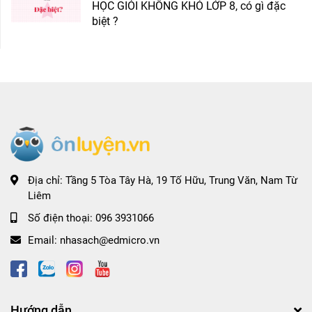
HỌC GIỎI KHÔNG KHÓ LỚP 8, có gì đặc
biệt ?
Địa chỉ:
Tầng 5 Tòa Tây Hà, 19 Tố Hữu, Trung Văn, Nam Từ
Liêm
Số điện thoại:
096 3931066
Email:
nhasach@edmicro.vn
Hướng dẫn