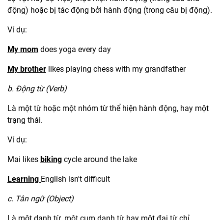
động) hoặc bị tác động bởi hành động (trong câu bị động).
Ví dụ:
My mom
does yoga every day
My brother
likes playing chess with my grandfather
b. Động từ (Verb)
Là một từ hoặc một nhóm từ thể hiện hành động, hay một
trạng thái.
Ví dụ:
Mai likes
biking
cycle around the lake
Learning
English isn't difficult
c. Tân ngữ (Object)
Là một danh từ, một cụm danh từ hay một đại từ chỉ