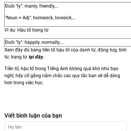
Đuôi "ly": manly, friendly,...
"Noun + Adj": homesick, lovesick,...
Ví dụ: Hậu tố trạng từ
Đuôi "ly": happily, normally,...
Xem đầy đủ bảng tiền tố hậu tố của danh từ, động tưg, tính
từ, trạng từ
tại đây.
Tiền tố, hậu tố trong Tiếng Anh không quá khó như bạn
nghĩ, hãy cố gắng nắm chắc các quy tắc bạn sẽ dễ dàng
hơn trong việc học.
Viết bình luận của bạn