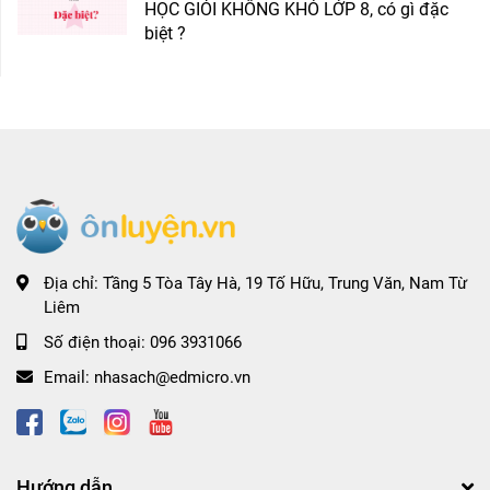
HỌC GIỎI KHÔNG KHÓ LỚP 8, có gì đặc
biệt ?
Địa chỉ:
Tầng 5 Tòa Tây Hà, 19 Tố Hữu, Trung Văn, Nam Từ
Liêm
Số điện thoại:
096 3931066
Email:
nhasach@edmicro.vn
Hướng dẫn